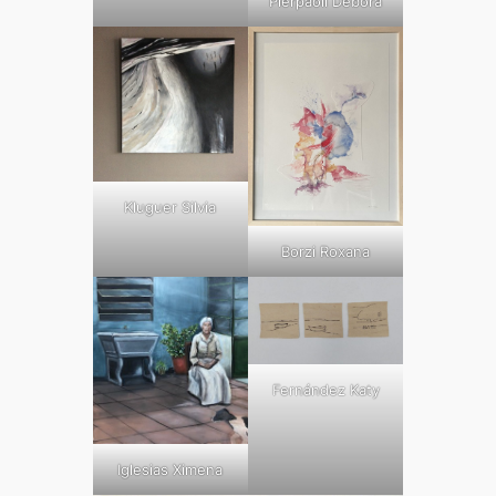
Pierpaoli Débora
Kluguer Silvia
Borzi Roxana
Fernández Katy
Iglesias Ximena