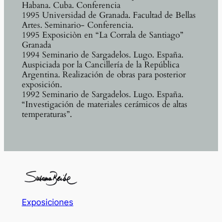
Habana. Cuba. Conferencia
1995 Universidad de Granada. Facultad de Bellas
Artes. Seminario- Conferencia.
1995 Exposiciòn en “La Corrala de Santiago”
Granada
1994 Seminario de Sargadelos. Lugo. España.
Auspiciada por la Cancillería de la República
Argentina. Realización de obras para posterior
exposición.
1992 Seminario de Sargadelos. Lugo. España.
“Investigación de materiales cerámicos de altas
temperaturas”.
Exposiciones