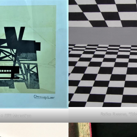
Beibe Susana, “Cód
8 x 070 Monotipo