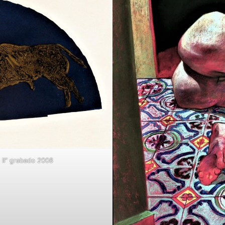
 II” grabado 2008