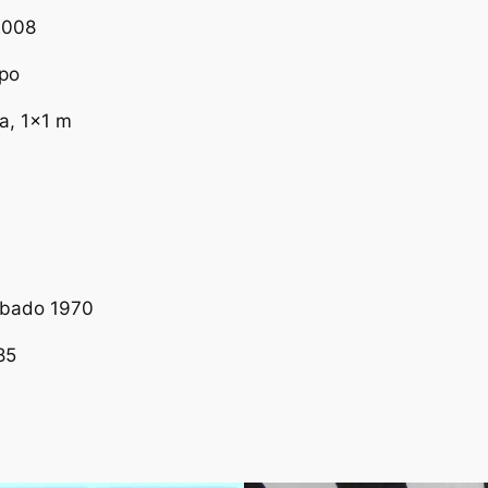
 2008
ipo
ta, 1×1 m
abado 1970
85