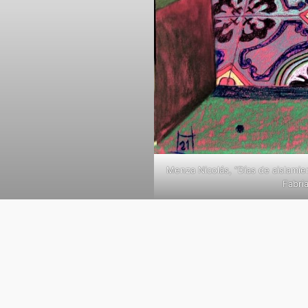
Menza Nicolás, “Días de aislamie
Fabri