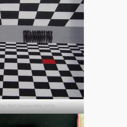
igo Rojo”, técnica mixta, 1×1 m